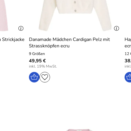
trickjacke
Danamade Mädchen Cardigan Pelz mit
Ha
Strassknöpfen ecru
ec
9 Größen
12 
49,95 €
38
inkl. 19% MwSt.
ink