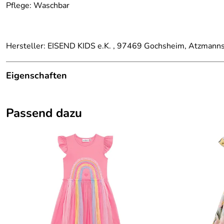
Pflege: Waschbar
Hersteller: EISEND KIDS e.K. , 97469 Gochsheim, Atzmann
Eigenschaften
Details
Passend dazu
Farbe:
Pink