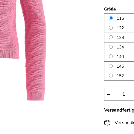
Größe
116
122
128
134
140
146
152
−
Versandferti
Versandk