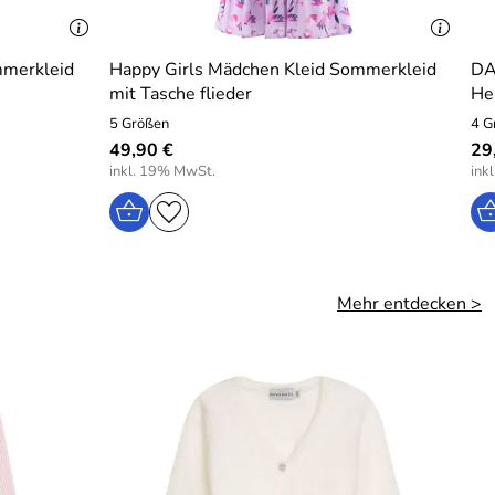
mmerkleid
Happy Girls Mädchen Kleid Sommerkleid
DA
mit Tasche flieder
Her
5 Größen
4 G
49,90 €
29
inkl. 19% MwSt.
ink
Mehr entdecken >