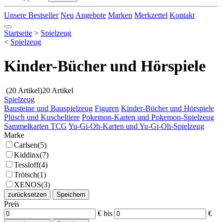
Unsere Bestseller
Neu
Angebote
Marken
Merkzettel
Kontakt
Startseite
>
Spielzeug
<
Spielzeug
Kinder-Bücher und Hörspiele
(20 Artikel)
20 Artikel
Spielzeug
Bausteine und Bauspielzeug
Figuren
Kinder-Bücher und Hörspiele
Plüsch und Kuscheltiere
Pokemon-Karten und Pokemon-Spielzeug
Sammelkarten TCG
Yu-Gi-Oh-Karten und Yu-Gi-Oh-Spielzeug
Marke
Carlsen
(5)
Kiddinx
(7)
Tessloff
(4)
Trötsch
(1)
XENOS
(3)
zurücksetzen
Speichern
Preis
€
bis
€