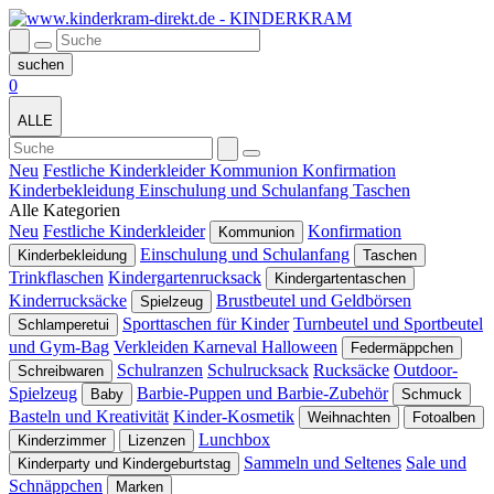
0
ALLE
Neu
Festliche Kinderkleider
Kommunion
Konfirmation
Kinderbekleidung
Einschulung und Schulanfang
Taschen
Alle Kategorien
Neu
Festliche Kinderkleider
Konfirmation
Kommunion
Einschulung und Schulanfang
Kinderbekleidung
Taschen
Trinkflaschen
Kindergartenrucksack
Kindergartentaschen
Kinderrucksäcke
Brustbeutel und Geldbörsen
Spielzeug
Sporttaschen für Kinder
Turnbeutel und Sportbeutel
Schlamperetui
und Gym-Bag
Verkleiden Karneval Halloween
Federmäppchen
Schulranzen
Schulrucksack
Rucksäcke
Outdoor-
Schreibwaren
Spielzeug
Barbie-Puppen und Barbie-Zubehör
Baby
Schmuck
Basteln und Kreativität
Kinder-Kosmetik
Weihnachten
Fotoalben
Lunchbox
Kinderzimmer
Lizenzen
Sammeln und Seltenes
Sale und
Kinderparty und Kindergeburtstag
Schnäppchen
Marken