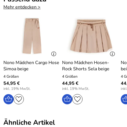
Mehr entdecken >
Er verfügt über beigefarbene Abschlüsse an Ärmeln,
Bündchen und Halsausschnitt.
Ein idealer Kombipartner zu quietsch-farbenen Röcken,
Jeans und zu High-Waist-Hosen.
Möglich ist natürlich auch die Kombination zu warmen
Erdfarben.
Nono Mädchen Pullover Kae Ajour bunt
Nono Mädchen Cargo Hose
Nono Mädchen Hosen-
No
Simoa beige
Rock Shorts Sela beige
be
Material: 100% Baumwolle
4 Größen
4 Größen
4 G
Pflege: Schonwäsche bei 30 Grad
54,95 €
44,95 €
44
inkl. 19% MwSt.
inkl. 19% MwSt.
ink
Hersteller: NoNo BV, Watertorenstraat 4, 4921 XG Made,
The Netherlands, www.nono-kidswear.nl
Ähnliche Artikel