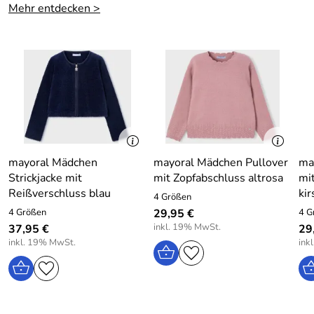
Mehr entdecken >
mayoral Mädchen
mayoral Mädchen Pullover
ma
Strickjacke mit
mit Zopfabschluss altrosa
mi
Reißverschluss blau
kir
4 Größen
4 Größen
29,95 €
4 G
inkl. 19% MwSt.
37,95 €
29
inkl. 19% MwSt.
ink