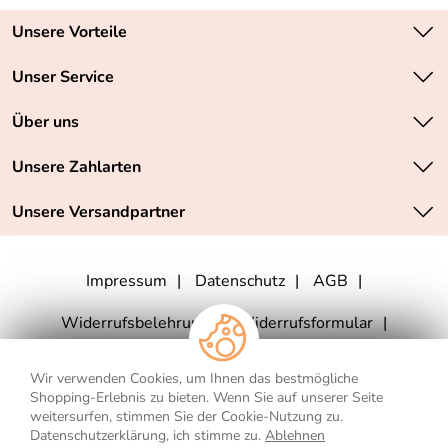
Unsere Vorteile
Zahlungsarten: Vorkasse, PayPal, PayPal Express
Unser Service
Versandkostenfrei ab 70,- EUR
Kontakt
Über uns
Batteriegesetz
Sichere SSL-Verschlüsselung Ihrer Daten
Unsere Bestseller
Unsere Zahlarten
Retourenabwicklung
Marken
Lieferbedingungen
Unsere Versandpartner
Neu
Angebote
Impressum
Datenschutz
AGB
Widerrufsbelehrung
Widerrufsformular
Vertrag widerrufen
Wir verwenden Cookies, um Ihnen das bestmögliche
Shopping-Erlebnis zu bieten. Wenn Sie auf unserer Seite
weitersurfen, stimmen Sie der Cookie-Nutzung zu.
Datenschutzerklärung, ich stimme zu.
Ablehnen
** Für Lieferungen nach Deutschland. Die Lieferzeiten für andere Länder