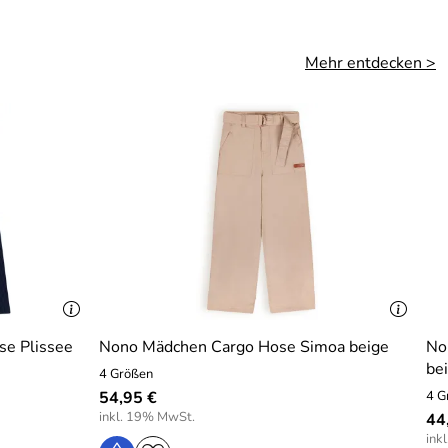
Mehr entdecken >
e Plissee
Nono Mädchen Cargo Hose Simoa beige
Non
be
4 Größen
54,95 €
4 G
inkl. 19% MwSt.
44
ink