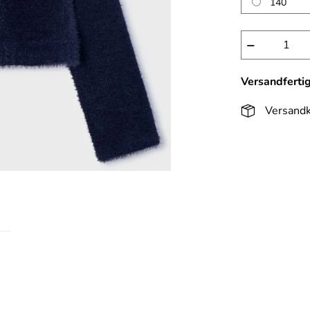
140
−
Versandferti
Versandk