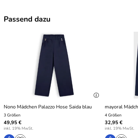
Details
Passend dazu
Farbe:
Blau
Nono Mädchen Palazzo Hose Saida blau
mayoral Mädch
3 Größen
4 Größen
49,95 €
32,95 €
inkl. 19% MwSt.
inkl. 19% MwSt.