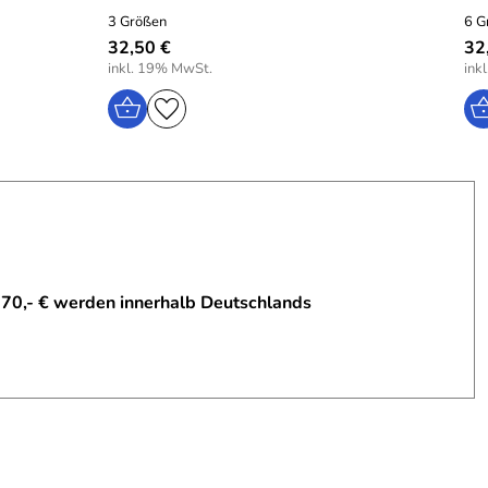
3 Größen
6 G
32,50 €
32
inkl. 19% MwSt.
ink
 70,- € werden innerhalb Deutschlands