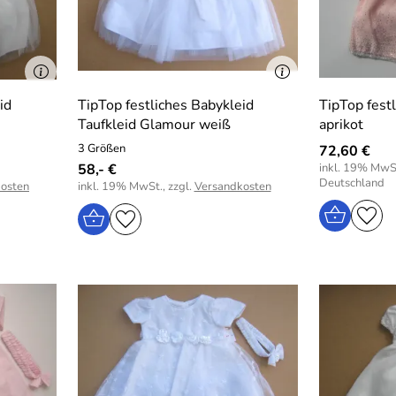
id
TipTop festliches Babykleid
TipTop fest
Taufkleid Glamour weiß
aprikot
3 Größen
72,60 €
58,- €
inkl. 19% MwSt
Deutschland
osten
inkl. 19% MwSt., zzgl.
Versandkosten