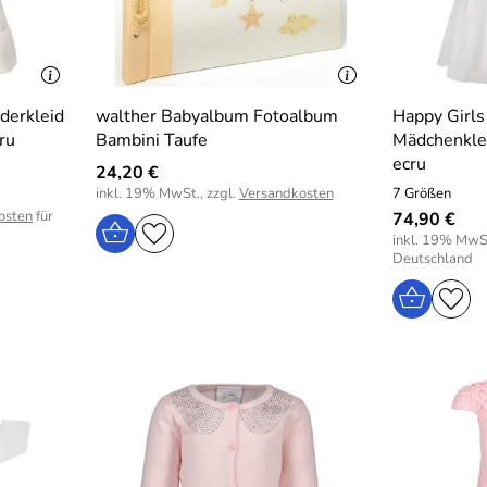
nderkleid
walther Babyalbum Fotoalbum
Happy Girls
ru
Bambini Taufe
Mädchenklei
ecru
24,20 €
inkl. 19% MwSt., zzgl.
Versandkosten
7 Größen
osten
für
74,90 €
inkl. 19% MwSt
Deutschland