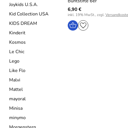
Buntstifte 6er
Joykids U.S.A.
6,90 €
Kid Collection USA
inkl. 19% MwSt., zzgl.
Versandkost
KIDS DREAM
Kinderit
Kosmos
Le Chic
Lego
Like Flo
Malvi
Mattel
mayoral
Minisa
minymo
Morgenstern