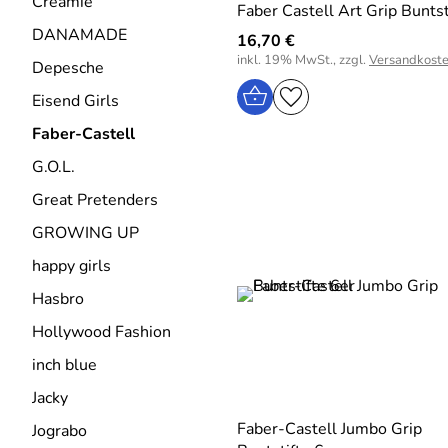
Creamie
Faber Castell Art Grip Buntst
DANAMADE
16,70 €
inkl. 19% MwSt., zzgl.
Versandkost
Depesche
Eisend Girls
Faber-Castell
G.O.L.
Great Pretenders
GROWING UP
happy girls
Hasbro
Hollywood Fashion
inch blue
Jacky
Faber-Castell Jumbo Grip
Jograbo