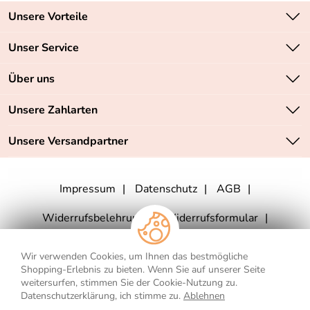
Unsere Vorteile
Zahlungsarten: Vorkasse, PayPal, PayPal Express
Unser Service
Versandkostenfrei ab 70,- EUR
Kontakt
Über uns
Batteriegesetz
Sichere SSL-Verschlüsselung Ihrer Daten
Unsere Bestseller
Unsere Zahlarten
Retourenabwicklung
Marken
Lieferbedingungen
Unsere Versandpartner
Neu
Angebote
Impressum
Datenschutz
AGB
Widerrufsbelehrung
Widerrufsformular
Vertrag widerrufen
Wir verwenden Cookies, um Ihnen das bestmögliche
Shopping-Erlebnis zu bieten. Wenn Sie auf unserer Seite
weitersurfen, stimmen Sie der Cookie-Nutzung zu.
Datenschutzerklärung, ich stimme zu.
Ablehnen
** Für Lieferungen nach Deutschland. Die Lieferzeiten für andere Länder
und die Informationen zur Berechnung des Liefertermins finden Sie
hier
.