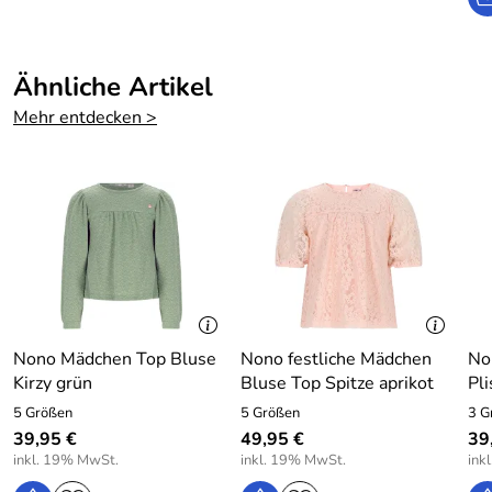
Hersteller: NoNo BV, Watertorenstraat 4, 4921 XG Made,
The Netherlands, www.nono-kidswear.nl
Ähnliche Artikel
Mehr entdecken >
Nono Mädchen Top Bluse
Nono festliche Mädchen
No
Kirzy grün
Bluse Top Spitze aprikot
Pli
5 Größen
5 Größen
3 G
39,95 €
49,95 €
39
inkl. 19% MwSt.
inkl. 19% MwSt.
ink