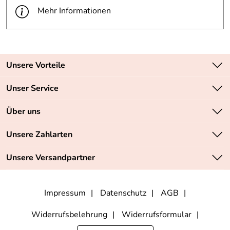
Mehr Informationen
Unsere Vorteile
Zahlungsarten: Vorkasse, PayPal, PayPal Express
Unser Service
Versandkostenfrei ab 70,- EUR
Kontakt
Über uns
Batteriegesetz
Sichere SSL-Verschlüsselung Ihrer Daten
Unsere Bestseller
Unsere Zahlarten
Retourenabwicklung
Marken
Lieferbedingungen
Unsere Versandpartner
Neu
Angebote
Impressum
Datenschutz
AGB
Widerrufsbelehrung
Widerrufsformular